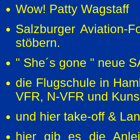
Wow! Patty Wagstaff
Salzburger Aviation-
stöbern.
" She´s gone " neue 
die Flugschule in Ham
VFR, N-VFR und Kunst
und hier take-off & La
hier gib es die Anl