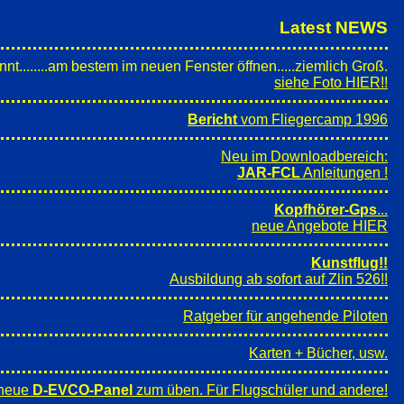
Latest NEWS
t........am bestem im neuen Fenster öffnen.....ziemlich Groß.
siehe Foto HIER!!
Bericht
vom Fliegercamp 1996
Neu im Downloadbereich:
JAR-FCL
Anleitungen !
Kopfhörer-Gps
...
neue Angebote HIER
Kunstflug!!
Ausbildung ab sofort auf Zlin 526!!
Ratgeber für angehende Piloten
Karten + Bücher, usw.
 neue
D-EVCO-Panel
zum üben. Für Flugschüler und andere!